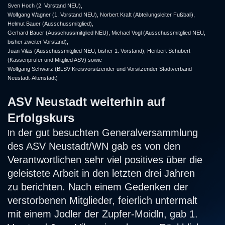
Sven Hoch (2. Vorstand NEU),
Wolfgang Wagner (1. Vorstand NEU), Norbert Kraft (Abteilungsleiter Fußball),
Helmut Bauer (Ausschussmitglied),
Gerhard Bauer (Ausschussmitglied NEU), Michael Vogl (Ausschussmitglied NEU,
bisher zweiter Vorstand),
Juan Vilas (Ausschussmitglied NEU, bisher 1. Vorstand), Heribert Schubert
(Kassenprüfer und Mitglied ASV) sowie
Wolfgang Schwarz (BLSV Kreisvorsitzender und Vorsitzender Stadtverband
Neustadt-Altenstadt)
ASV Neustadt weiterhin auf
Erfolgskurs
n der gut besuchten Generalversammlung
I
des ASV Neustadt/WN gab es von den
Verantwortlichen sehr viel positives über die
geleistete Arbeit in den letzten drei Jahren
zu berichten. Nach einem Gedenken der
verstorbenen Mitglieder, feierlich untermalt
mit einem Jodler der Zupfer-Moidln, gab 1.